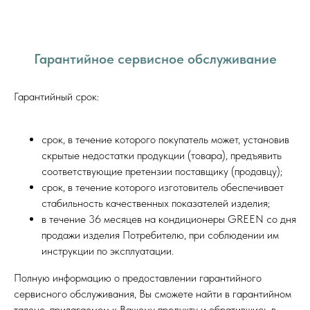
электропитания, жил/
3/1,5
3/1,5
3
мм2
Гарантийное сервисное обслуживание
Наружный блок,
SANYO
GMCC
G
компрессор
Гарантийный срок:
Диапазон рабочих
-30~50 -15~24
-30~50 -15~24
-30~5
срок, в течение которого покупатель может, установив
температур, гр.С
скрытые недостатки продукции (товара), предъявить
соответствующие претензии поставщику (продавцу);
Высота перепада
срок, в течение которого изготовитель обеспечивает
20
25
трассы, м
стабильность качественных показателей изделия;
в течение 36 месяцев на кондиционеры GREEN со дня
продажи изделия Потребителю, при соблюдении им
Длина фреоновой
30
50
инструкции по эксплуатации.
трассы max, м
Полную информацию о предоставлении гарантийного
сервисного обслуживания, Вы сможете найти в гарантийном
Расстояние между
лапок наружного
434
516
талоне, прилагаемом к Вашему продукту и обратившись в