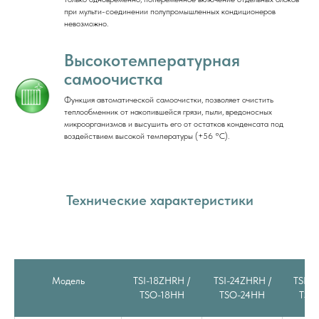
при мульти-соединении полупромышленных кондиционеров
невозможно.
Высокотемпературная
самоочистка
Функция автоматической самоочистки, позволяет очистить
теплообменник от накопившейся грязи, пыли, вредоносных
микроорганизмов и высушить его от остатков конденсата под
воздействием высокой температуры (+56 °С).
Технические характеристики
Модель
TSI-18ZHRH /
TSI-24ZHRH /
TSI-3
TSO-18HH
TSO-24HH
TSO