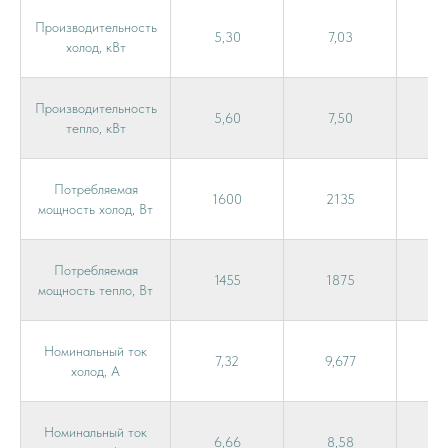
Производительность
5,30
7,03
1
холод, кВт
Производительность
5,60
7,50
1
тепло, кВт
Потребляемая
1600
2135
3
мощность холод, Вт
Потребляемая
1455
1875
3
мощность тепло, Вт
Номинальный ток
7,32
9,677
1
холод, А
Номинальный ток
6,66
8,58
1