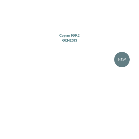
Cерия IGK2
GENESIS
NEW