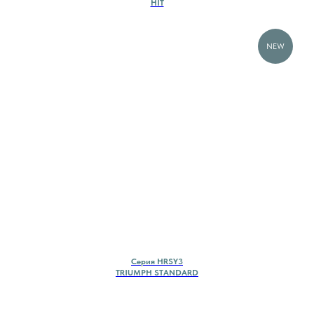
HIT
NEW
Cерия HRSY3
TRIUMPH STANDARD