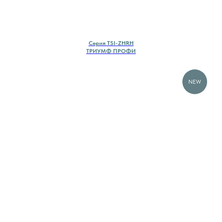
Cерия TSI-ZHRH
ТРИУМФ ПРОФИ
NEW